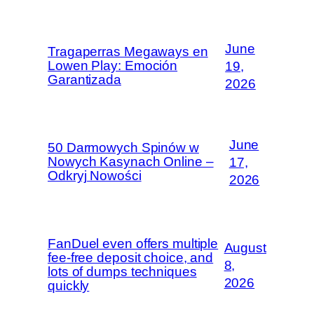
June
Tragaperras Megaways en
Lowen Play: Emoción
19,
Garantizada
2026
June
50 Darmowych Spinów w
Nowych Kasynach Online –
17,
Odkryj Nowości
2026
FanDuel even offers multiple
August
fee-free deposit choice, and
8,
lots of dumps techniques
2026
quickly