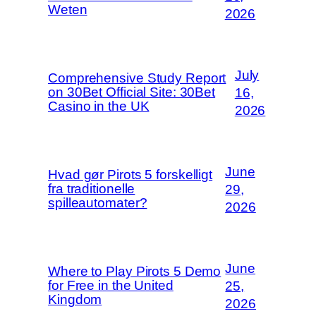
Weten
2026
July
Comprehensive Study Report
on 30Bet Official Site: 30Bet
16,
Casino in the UK
2026
June
Hvad gør Pirots 5 forskelligt
fra traditionelle
29,
spilleautomater?
2026
June
Where to Play Pirots 5 Demo
for Free in the United
25,
Kingdom
2026