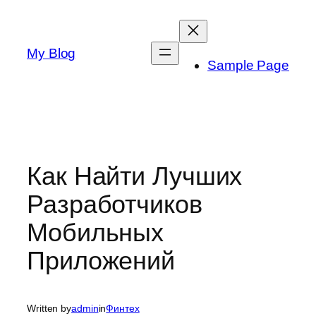
Skip
to
content
My Blog
Sample Page
Как Найти Лучших
Разработчиков
Мобильных
Приложений
Written by
admin
in
Финтех