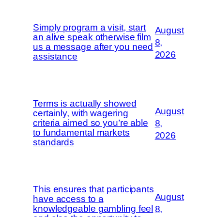
Simply program a visit, start
August
an alive speak otherwise film
8,
us a message after you need
2026
assistance
Terms is actually showed
August
certainly, with wagering
criteria aimed so you’re able
8,
to fundamental markets
2026
standards
This ensures that participants
August
have access to a
knowledgeable gambling feel
8,